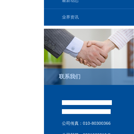
最新动态
业界资讯
联系我们
威达销售经理 : （祁汉坤
）
销售热线:
186-1009-3537
公司传真：
010-80300366